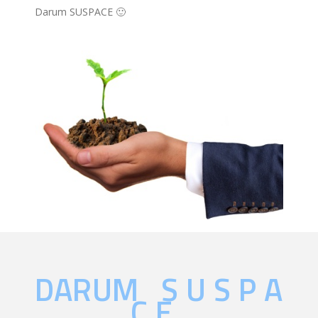
Darum SUSPACE 🙂
DARUM S U S P A
C E