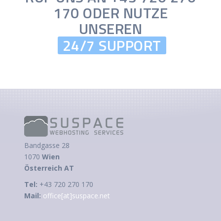
170 ODER NUTZE
UNSEREN
24/7 SUPPORT
Bandgasse 28
1070
Wien
Österreich AT
Tel:
+43 720 270 170
Mail:
office[at]suspace.net