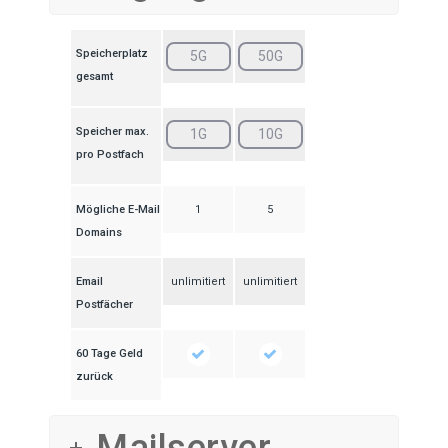
Speicherplatz
5G
50G
gesamt
Speicher max.
1G
10G
pro Postfach
Mögliche E-Mail
1
5
Domains
Email
unlimitiert
unlimitiert
Postfächer
60 Tage Geld
zurück