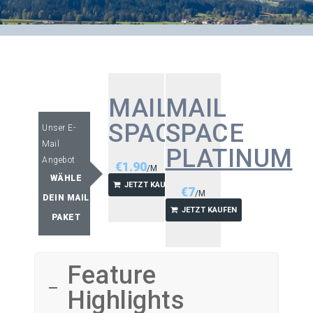
MAIL
MAIL
SPACE
SPACE
Unser E-
Mail
PLATINUM
Angebot
€
1.90
/M
WÄHLE
JETZT KAUFEN
€
7
/M
DEIN MAIL
JETZT KAUFEN
PAKET
Feature
Highlights