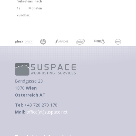
frühestens nach
12 Monaten
kündbar.
Bandgasse 28
1070
Wien
Österreich AT
Tel:
+43 720 270 170
Mail:
office[at]suspace.net