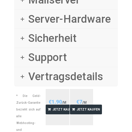
Mailserver
Server-Hardware
Sicherheit
Support
Vertragsdetails
* Die Geld-
€
1.90
€
7
/M
/M
Zurück-Garantie
bezieht sich auf
JETZT KAUFEN
JETZT KAUFEN
alle
Webhosting-
und